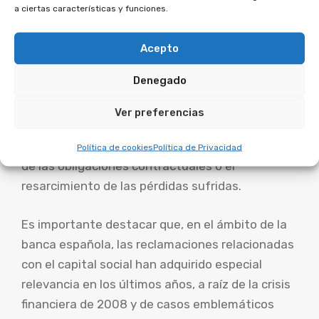
acciones legales.
a ciertas características y funciones.
En caso de que la vía extrajudicial no resulte
Acepto
satisfactoria, los accionistas pueden presentar
Denegado
una demanda ante los tribunales de justicia,
donde se evaluarán las circunstancias
Ver preferencias
específicas de cada caso y se determinará si
procede la nulidad del contrato, el cumplimiento
Política de cookies
Política de Privacidad
de las obligaciones contractuales o el
resarcimiento de las pérdidas sufridas.
Es importante destacar que, en el ámbito de la
banca española, las reclamaciones relacionadas
con el capital social han adquirido especial
relevancia en los últimos años, a raíz de la crisis
financiera de 2008 y de casos emblemáticos