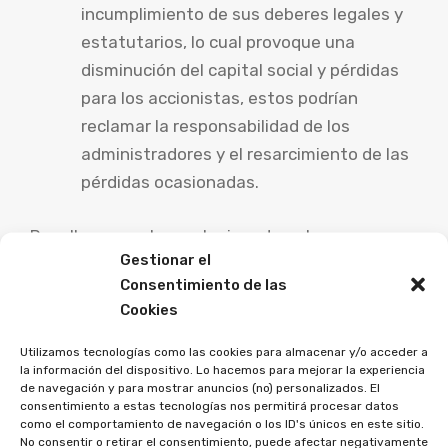
incumplimiento de sus deberes legales y
estatutarios, lo cual provoque una
disminución del capital social y pérdidas
para los accionistas, estos podrían
reclamar la responsabilidad de los
administradores y el resarcimiento de las
pérdidas ocasionadas.
Para llevar a cabo cualquiera de estas
Gestionar el
reclamaciones, es aconsejable contar con la
Consentimiento de las
asesoría de un abogado experto en derecho
Cookies
bancario y de inversión. Además, es posible
acudir a mecanismos de resolución extrajudicial
Utilizamos tecnologías como las cookies para almacenar y/o acceder a
la información del dispositivo. Lo hacemos para mejorar la experiencia
de conflictos, como el Defensor del Cliente de la
de navegación y para mostrar anuncios (no) personalizados. El
entidad financiera o la Comisión Nacional del
consentimiento a estas tecnologías nos permitirá procesar datos
como el comportamiento de navegación o los ID's únicos en este sitio.
Mercado de Valores (CNMV), antes de iniciar
No consentir o retirar el consentimiento, puede afectar negativamente