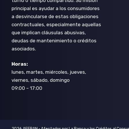
turno o tiempo compartido. Su misión
principal es ayudar a los consumidores
a desvincularse de estas obligaciones
contractuales, especialmente aquellas
que implican cláusulas abusivas,
deudas de mantenimiento o créditos
asociados.
Horas:
lunes, martes, miércoles, jueves,
viernes, sábado, domingo
09:00 – 17:00
2026 AFEBAN • Afectados por La Banca y los Créditos al Cons