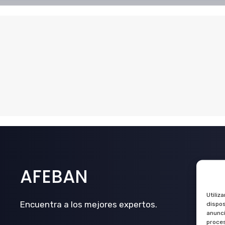
AFEBAN
Utiliz
Encuentra a los mejores expertos.
dispos
anunci
proces