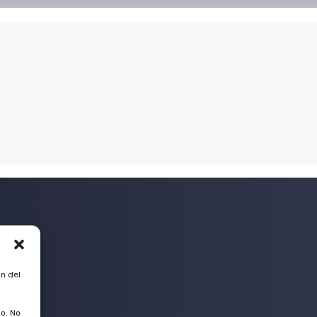
n del
o. No