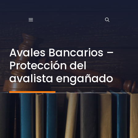
Saltar
al
MENÚ
contenido
Avales Bancarios –
Protección del
avalista engañado