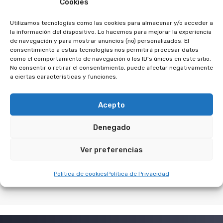
Cookies
Evaluación de abusos o falta de
información.
Utilizamos tecnologías como las cookies para almacenar y/o acceder a
la información del dispositivo. Lo hacemos para mejorar la experiencia
Negociación o demanda judicial
para
de navegación y para mostrar anuncios (no) personalizados. El
anular o limitar el aval.
consentimiento a estas tecnologías nos permitirá procesar datos
como el comportamiento de navegación o los ID's únicos en este sitio.
Protección del patrimonio familiar.
No consentir o retirar el consentimiento, puede afectar negativamente
a ciertas características y funciones.
¿Qué puedes lograr?
Acepto
Anular tu condición de avalista.
Denegado
Evitar embargos
o ejecuciones si el
titular principal no paga.
Ver preferencias
Negociar condiciones más favorables.
Política de cookies
Política de Privacidad