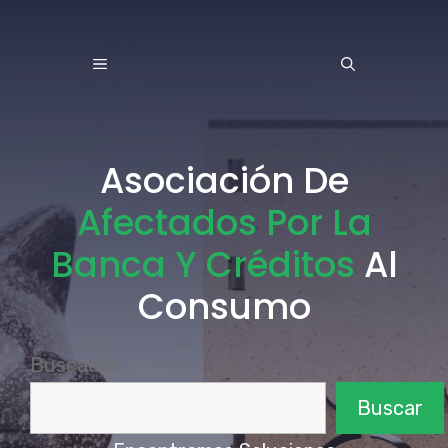
Saltar
al
MENÚ
contenido
Asociación De
Afectados Por La
Banca Y Créditos
Al
Consumo
Buscador
Buscar