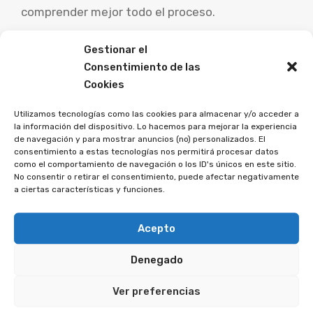
comprender mejor todo el proceso.
Caso 1: Laura recibió una factura de su tarjeta
Gestionar el
Consentimiento de las
de crédito con un cargo de intereses de demora
Cookies
del 20%, cuando en su contrato se indicaba que
el cargo sería del 5%. Laura envió una carta al
Utilizamos tecnologías como las cookies para almacenar y/o acceder a
emisor de la tarjeta explicando que esto estaba
la información del dispositivo. Lo hacemos para mejorar la experiencia
de navegación y para mostrar anuncios (no) personalizados. El
fuera de lugar y solicitando una corrección. El
consentimiento a estas tecnologías nos permitirá procesar datos
como el comportamiento de navegación o los ID's únicos en este sitio.
emisor de la tarjeta no respondió a su carta, por
No consentir o retirar el consentimiento, puede afectar negativamente
lo que Laura contactó a una organización de
a ciertas características y funciones.
consumidores. La organización le ayudó a
presentar una reclamación formal. Tras el
Acepto
proceso de reclamación, el emisor de la tarjeta
Denegado
eliminó los intereses de demora abusivos y
devolvió el dinero que Laura tenía que haber
Ver preferencias
pagado.