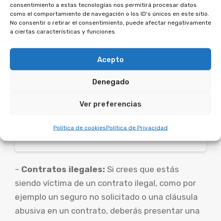
consentimiento a estas tecnologías nos permitirá procesar datos
como el comportamiento de navegación o los ID's únicos en este sitio.
No consentir o retirar el consentimiento, puede afectar negativamente
Te puede interesar:
a ciertas características y funciones.
Acepto
Cómo saber si tienes una hipoteca con
cláusula suelo
Denegado
Ver preferencias
Te puede interesar:
Política de cookies
Política de Privacidad
Guía para reclamar comisiones bancarias
–
Contratos ilegales:
Si crees que estás
siendo víctima de un contrato ilegal, como por
ejemplo un seguro no solicitado o una cláusula
abusiva en un contrato, deberás presentar una