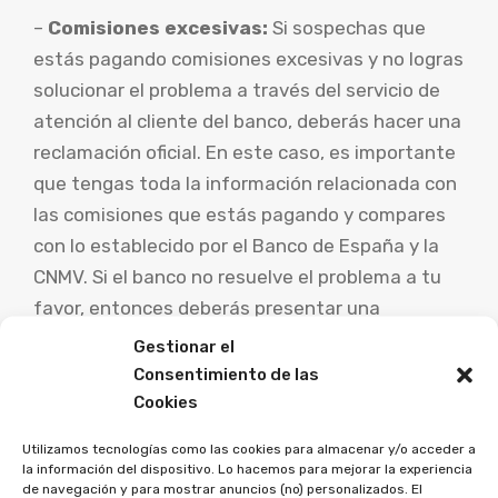
–
Comisiones excesivas:
Si sospechas que
estás pagando comisiones excesivas y no logras
solucionar el problema a través del servicio de
atención al cliente del banco, deberás hacer una
reclamación oficial. En este caso, es importante
que tengas toda la información relacionada con
las comisiones que estás pagando y compares
con lo establecido por el Banco de España y la
CNMV. Si el banco no resuelve el problema a tu
favor, entonces deberás presentar una
reclamación ante el Banco de España.
Gestionar el
Consentimiento de las
Te puede interesar:
Cookies
Utilizamos tecnologías como las cookies para almacenar y/o acceder a
Las mejores prácticas para resolver
la información del dispositivo. Lo hacemos para mejorar la experiencia
disputas con bancos
de navegación y para mostrar anuncios (no) personalizados. El