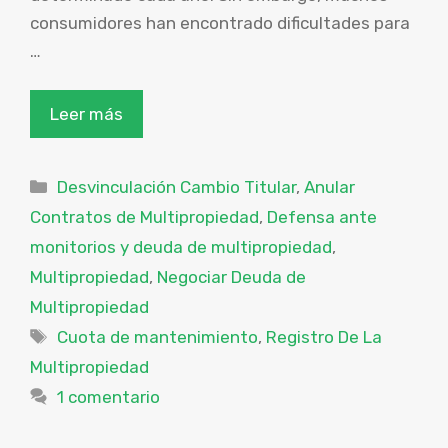
consumidores han encontrado dificultades para
…
Leer más
Categorías
Desvinculación Cambio Titular
,
Anular
Contratos de Multipropiedad
,
Defensa ante
monitorios y deuda de multipropiedad
,
Multipropiedad
,
Negociar Deuda de
Multipropiedad
Etiquetas
Cuota de mantenimiento
,
Registro De La
Multipropiedad
1 comentario