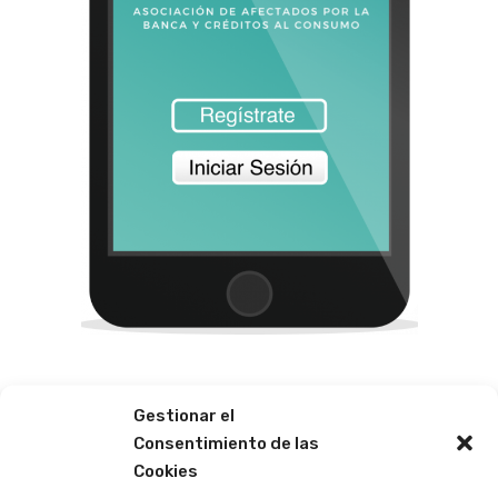
AFEBAN
Gestionar el
Consentimiento de las
Qué ventajas tienes
al
Cookies