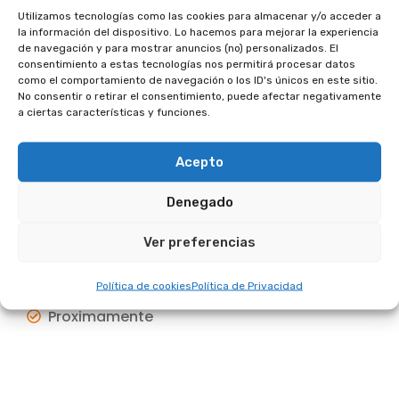
registrarte
Utilizamos tecnologías como las cookies para almacenar y/o acceder a
la información del dispositivo. Lo hacemos para mejorar la experiencia
de navegación y para mostrar anuncios (no) personalizados. El
consentimiento a estas tecnologías nos permitirá procesar datos
como el comportamiento de navegación o los ID's únicos en este sitio.
No consentir o retirar el consentimiento, puede afectar negativamente
a ciertas características y funciones.
Una vez registrado, podrá disfrutar de
ciertas ventajas:
Acepto
Acceso a contenido exclusivo
Denegado
Contacto con especialistas
Ver preferencias
Acceso a las últimas notícias
Política de cookies
Política de Privacidad
Proximamente