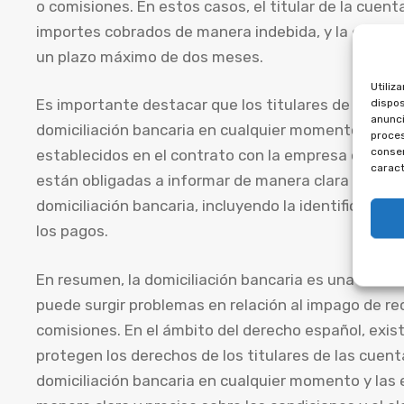
o comisiones. En estos casos, el titular de la cuen
importes cobrados de manera indebida, y la entida
un plazo máximo de dos meses.
Utiliz
dispos
Es importante destacar que los titulares de las cu
anunci
domiciliación bancaria en cualquier momento, siem
proces
consen
establecidos en el contrato con la empresa o enti
caract
están obligadas a informar de manera clara y precis
domiciliación bancaria, incluyendo la identificación 
los pagos.
En resumen, la domiciliación bancaria es una forma
puede surgir problemas en relación al impago de rec
comisiones. En el ámbito del derecho español, exis
protegen los derechos de los titulares de las cuent
domiciliación bancaria en cualquier momento y las