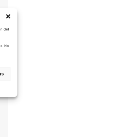
n del
o. No
as