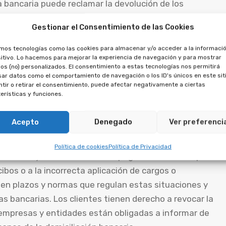
ta bancaria puede reclamar la devolución de los
d bancaria está obligada a ofrecer una respuesta en
Gestionar el Consentimiento de las Cookies
amos tecnologías como las cookies para almacenar y/o acceder a la informació
itivo. Lo hacemos para mejorar la experiencia de navegación y para mostrar
entas bancarias tienen derecho a revocar la
os (no) personalizados. El consentimiento a estas tecnologías nos permitirá
pre y cuando se respeten los plazos de preaviso
ar datos como el comportamiento de navegación o los ID's únicos en este siti
tir o retirar el consentimiento, puede afectar negativamente a ciertas
dad contratante. Además, las empresas y entidades
erísticas y funciones.
a sobre las condiciones y el alcance de la
de la empresa, el importe a cargar y la periodicidad de
Acepto
Denegado
Ver preferenci
Política de cookies
Política de Privacidad
 cómoda y sencilla de realizar pagos recurrentes, pero
ibos o a la incorrecta aplicación de cargos o
ten plazos y normas que regulan estas situaciones y
as bancarias. Los clientes tienen derecho a revocar la
 empresas y entidades están obligadas a informar de