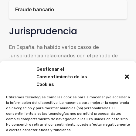
Fraude bancario
Jurisprudencia
En España, ha habido varios casos de
jurisprudencia relacionados con el periodo de
interés fijo. Por ejemplo, en 2016, un tribunal
Gestionar el
dictaminó que un banco había violado los
Consentimiento de las
derechos de un prestatario al aumentar el
Cookies
interés de su préstamo sin su consentimiento.
Utilizamos tecnologías como las cookies para almacenar y/o acceder a
El banco fue ordenado a devolver el dinero
la información del dispositivo. Lo hacemos para mejorar la experiencia
adicional cobrado y a restablecer el interés
de navegación y para mostrar anuncios (no) personalizados. El
consentimiento a estas tecnologías nos permitirá procesar datos
acordado originalmente.
como el comportamiento de navegación o los ID's únicos en este sitio.
No consentir o retirar el consentimiento, puede afectar negativamente
a ciertas características y funciones.
Un ejemplo de aplicación del periodo de interés