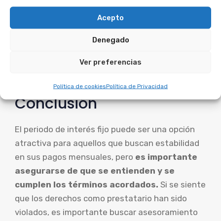
fijo es en una hipoteca a 30 años con un periodo
Acepto
de interés fijo de 5 años. Durante los primeros 5
años, la tasa de interés del préstamo se
Denegado
mantiene constante, pero después de ese
periodo, la tasa de interés puede ajustarse a la
Ver preferencias
tasa del mercado.
Política de cookies
Política de Privacidad
Conclusión
El periodo de interés fijo puede ser una opción
atractiva para aquellos que buscan estabilidad
en sus pagos mensuales, pero
es importante
asegurarse de que se entienden y se
cumplen los términos acordados.
Si se siente
que los derechos como prestatario han sido
violados, es importante buscar asesoramiento