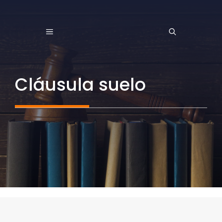
Saltar
al
MENÚ
contenido
Cláusula suelo