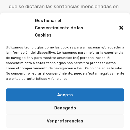
que se dictaran las sentencias mencionadas en
la respuesta anterior. En cualquier caso, si se
Gestionar el
sospecha que un contrato hipotecario contiene
Consentimiento de las
una cláusula suelo, es fundamental contar con
Cookies
la asesoría de un abogado especializado y
revisar el contrato para determinar la viabilidad
Utilizamos tecnologías como las cookies para almacenar y/o acceder a
la información del dispositivo. Lo hacemos para mejorar la experiencia
de una reclamación.
de navegación y para mostrar anuncios (no) personalizados. El
consentimiento a estas tecnologías nos permitirá procesar datos
como el comportamiento de navegación o los ID's únicos en este sitio.
En la asociación AFEBAN, nuestro objetivo
No consentir o retirar el consentimiento, puede afectar negativamente
principal es proteger y defender los derechos de
a ciertas características y funciones.
los consumidores afectados por la banca y los
créditos al consumo en España. Si sospecha que
Acepto
su contrato hipotecario puede contener una
Denegado
cláusula suelo, le invitamos a ponerse en
contacto con nosotros. Nuestro equipo de
Ver preferencias
expertos revisará su contrato de manera