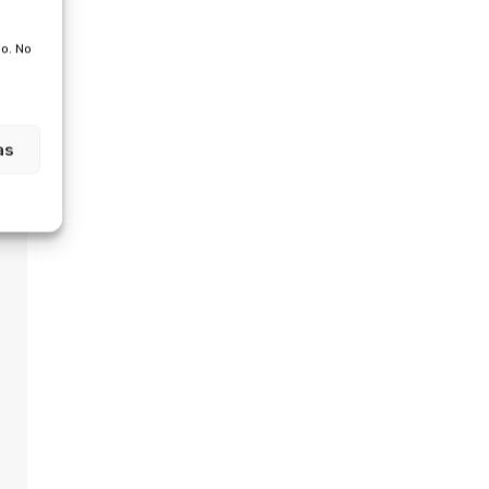
o. No
as