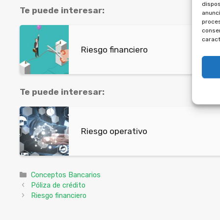
dispos
Te puede interesar:
anunci
proces
consen
caract
Riesgo financiero
Te puede interesar:
Riesgo operativo
Categorías
Conceptos Bancarios
Póliza de crédito
Riesgo financiero