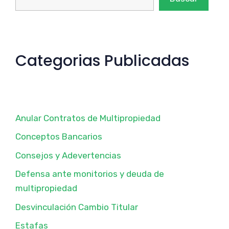
Categorias Publicadas
Anular Contratos de Multipropiedad
Conceptos Bancarios
Consejos y Adevertencias
Defensa ante monitorios y deuda de
multipropiedad
Desvinculación Cambio Titular
Estafas