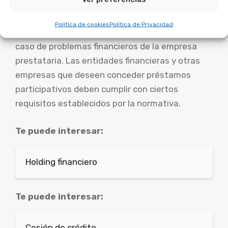
Legislativo 1/2010. Estos préstamos tienen
ciertas características especiales, como la falta
Política de cookies
Política de Privacidad
de plazo fijo de amortización y la preferencia en
caso de problemas financieros de la empresa
prestataria. Las entidades financieras y otras
empresas que deseen conceder préstamos
participativos deben cumplir con ciertos
requisitos establecidos por la normativa.
Te puede interesar:
Holding financiero
Te puede interesar:
Cesión de crédito