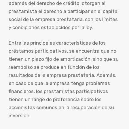
además del derecho de crédito, otorgan al
prestamista el derecho a participar en el capital
social de la empresa prestataria, con los límites
y condiciones establecidos por la ley.
Entre las principales características de los
préstamos participativos, se encuentra que no
tienen un plazo fijo de amortización, sino que su
reembolso se produce en función de los
resultados de la empresa prestataria. Además,
en caso de que la empresa tenga problemas
financieros, los prestamistas participativos
tienen un rango de preferencia sobre los
accionistas comunes en la recuperación de su
inversión.