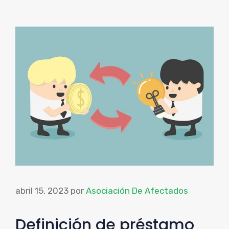
abril 15, 2023
por
Asociación De Afectados
Definición de préstamo