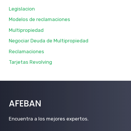
Legislacion
Modelos de reclamaciones
Multipropiedad
Negociar Deuda de Multipropiedad
Reclamaciones
Tarjetas Revolving
AFEBAN
Encuentra a los mejores expertos.