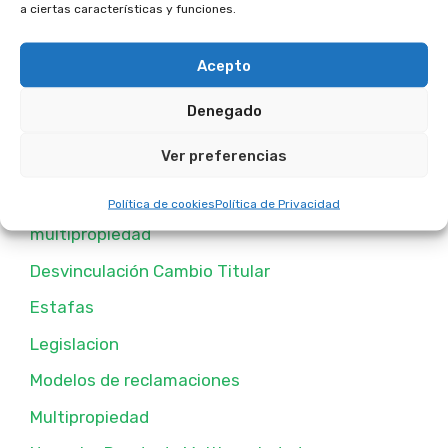
a ciertas características y funciones.
Acepto
Anular Contratos de Multipropiedad
Denegado
Conceptos Bancarios
Ver preferencias
Consejos y Adevertencias
Defensa ante monitorios y deuda de
Política de cookies
Política de Privacidad
multipropiedad
Desvinculación Cambio Titular
Estafas
Legislacion
Modelos de reclamaciones
Multipropiedad