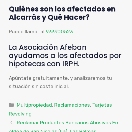
Quiénes son los afectados en
Alcarràs y Qué Hacer?
Puede llamar al
933900523
La Asociación Afeban
ayudamos a los afectados por
hipotecas con IRPH.
Apúntate gratuitamente, y analizaremos tu
situación sin coste inicial.
Categorías
Multipropiedad
,
Reclamaciones
,
Tarjetas
Revolving
Reclamar Productos Bancarios Abusivos En
Aldea de San Nicolás (La), Las Palmas