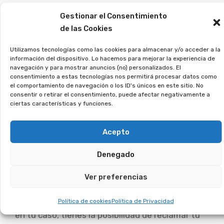
Si crees que puedes estar afectado, deja tus
Gestionar el Consentimiento
datos, y analizaremos tu caso.
de las Cookies
¿Has tenido una tarjeta
Utilizamos tecnologías como las cookies para almacenar y/o acceder a la
información del dispositivo. Lo hacemos para mejorar la experiencia de
revolving? Es posible
navegación y para mostrar anuncios (no) personalizados. El
consentimiento a estas tecnologías nos permitirá procesar datos como
reclamar los intereses
el comportamiento de navegación o los ID's únicos en este sitio. No
consentir o retirar el consentimiento, puede afectar negativamente a
que has pagado de más.
ciertas características y funciones.
Las tarjetas con pago aplazado generan
Acepto
intereses desproporcionados y te atrapan en
Denegado
una espiral de pagos interminables. Muchos
usuarios no fueron informados correctamente,
Ver preferencias
lo que ha llevado a numerosos juicios ganados
por los afectados. Si reconoces este problema
Política de cookies
Política de Privacidad
en tu caso, tienes la posibilidad de reclamar tu