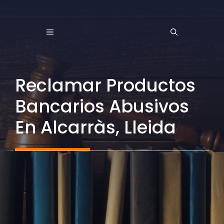
Saltar
al
MENÚ
contenido
Reclamar Productos
Bancarios Abusivos
En Alcarràs, Lleida