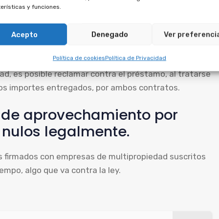
erísticas y funciones.
r la multipropiedad con anterioridad. El préstamo está
dad, así que no puede cancelarse de forma
Acepto
Denegado
Ver preferenci
Política de cookies
Política de Privacidad
d, es posible reclamar contra el préstamo, al tratarse
los importes entregados, por ambos contratos.
s de aprovechamiento por
 nulos legalmente.
s firmados con empresas de multipropiedad suscritos
empo, algo que va contra la ley.