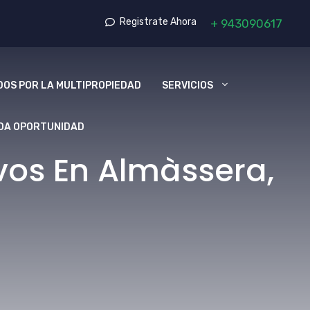
Registrate Ahora
+
943090617
OS POR LA MULTIPROPIEDAD
SERVICIOS
DA OPORTUNIDAD
vos En Almàssera,