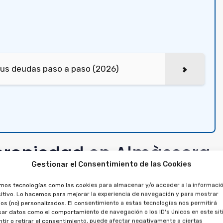
tus deudas paso a paso (2026)
ipropiedad en Almàssera
Gestionar el Consentimiento de las Cookies
o el préstamo
amos tecnologías como las cookies para almacenar y/o acceder a la informació
ompra de una semana
itivo. Lo hacemos para mejorar la experiencia de navegación y para mostrar
os (no) personalizados. El consentimiento a estas tecnologías nos permitirá
ar datos como el comportamiento de navegación o los ID's únicos en este siti
tir o retirar el consentimiento, puede afectar negativamente a ciertas