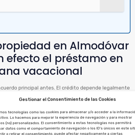
ipropiedad en Almodóvar
n efecto el préstamo en
ana vacacional
acuerdo principal antes. El crédito depende legalmente
uede cancelarse de forma independiente.
Gestionar el Consentimiento de las Cookies
dad, puedes pedir que se cancele el préstamo, porque
amos tecnologías como las cookies para almacenar y/o acceder a la informació
itivo. Lo hacemos para mejorar la experiencia de navegación y para mostrar
ás exigir las cantidades pagadas, por ambos contratos.
os (no) personalizados. El consentimiento a estas tecnologías nos permitirá
ar datos como el comportamiento de navegación o los ID's únicos en este siti
tir o retirar el consentimiento, puede afectar negativamente a ciertas