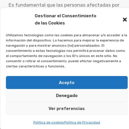
Es fundamental que las personas afectadas por
este tipo de acuerdos busquen consejo de
Gestionar el Consentimiento
abogados especialistas para analizar su caso
de las Cookies
concreto y explorar las vías de reclamación.
Utilizamos tecnologías como las cookies para almacenar y/o acceder a la
información del dispositivo. Lo hacemos para mejorar la experiencia de
Desde la Asociación Afeban
navegación y para mostrar anuncios (no) personalizados. El
trabajamos para los
consentimiento a estas tecnologías nos permitirá procesar datos como
el comportamiento de navegación o los ID's únicos en este sitio. No
consumidores a recuperar su
consentir o retirar el consentimiento, puede afectar negativamente a
dinero.
ciertas características y funciones.
Si estás en esta situación, deja tus datos, y
Acepto
analizaremos tu caso.
Denegado
Te puede interesar:
Ver preferencias
Política de cookies
Política de Privacidad
Reclamar Productos Bancarios Abusivos