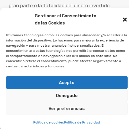
gran parte o la totalidad del dinero invertido.
Gestionar el Consentimiento
Es esencial que las personas perjudicadas por
de las Cookies
este tipo de contratos busquen asesoramiento
Utilizamos tecnologías como las cookies para almacenar y/o acceder a la
legal especializado para evaluar su caso
información del dispositivo. Lo hacemos para mejorar la experiencia de
concreto y explorar las vías de reclamación.
navegación y para mostrar anuncios (no) personalizados. El
consentimiento a estas tecnologías nos permitirá procesar datos como
el comportamiento de navegación o los ID's únicos en este sitio. No
La asociación Afeban
consentir o retirar el consentimiento, puede afectar negativamente a
trabajamos para los
ciertas características y funciones.
consumidores a reclamar lo
que les corresponde.
Acepto
Denegado
Si firmaste un contrato así, regístrate sin
compromiso, y veremos si puedes reclamar.
Ver preferencias
Te puede interesar:
Política de cookies
Política de Privacidad