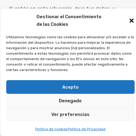
Si estás en esta situación, deja tus datos, y
analizaremos tu caso.
Gestionar el Consentimiento
de las Cookies
¿Te suena el término
Utilizamos tecnologías como las cookies para almacenar y/o acceder a la
tarjeta revolving? Tienes
información del dispositivo. Lo hacemos para mejorar la experiencia de
navegación y para mostrar anuncios (no) personalizados. El
derecho a recuperar lo
consentimiento a estas tecnologías nos permitirá procesar datos como
el comportamiento de navegación o los ID's únicos en este sitio. No
que te cobraron
consentir o retirar el consentimiento, puede afectar negativamente a
ciertas características y funciones.
indebidamente.
Acepto
Las tarjetas con pago aplazado aplican
Denegado
intereses muy elevados y provocan que la deuda
se alargue durante años. Miles de personas
Ver preferencias
contrataron sin saber las condiciones reales, lo
que ha llevado a miles de demandas en los
Política de cookies
Política de Privacidad