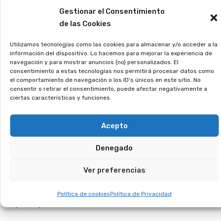
¿Contrataste una tarjeta
Gestionar el Consentimiento
de pago aplazado?
de las Cookies
Tienes derecho a
Utilizamos tecnologías como las cookies para almacenar y/o acceder a la
información del dispositivo. Lo hacemos para mejorar la experiencia de
recuperar lo que te
navegación y para mostrar anuncios (no) personalizados. El
consentimiento a estas tecnologías nos permitirá procesar datos como
cobraron indebidamente.
el comportamiento de navegación o los ID's únicos en este sitio. No
consentir o retirar el consentimiento, puede afectar negativamente a
ciertas características y funciones.
Las tarjetas con pago aplazado generan
intereses desproporcionados y te atrapan en
Acepto
una espiral de pagos interminables. En muchos
Denegado
casos, los bancos no explicaron bien el
funcionamiento, lo que ha llevado a una
Ver preferencias
avalancha de reclamaciones. Si reconoces este
problema en tu caso, es hora de tomar medidas
Política de cookies
Política de Privacidad
y recuperar tu dinero.