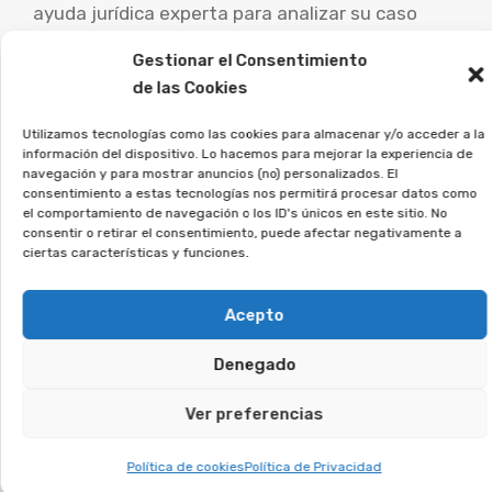
ayuda jurídica experta para analizar su caso
particular y estudiar las opciones legales.
Gestionar el Consentimiento
de las Cookies
La asociación Afeban
ayudamos a los afectados a
Utilizamos tecnologías como las cookies para almacenar y/o acceder a la
ejercer sus derechos.
información del dispositivo. Lo hacemos para mejorar la experiencia de
navegación y para mostrar anuncios (no) personalizados. El
consentimiento a estas tecnologías nos permitirá procesar datos como
el comportamiento de navegación o los ID's únicos en este sitio. No
Si firmaste un contrato así, únete a la
consentir o retirar el consentimiento, puede afectar negativamente a
asociación, y lo estudiaremos en detalle.
ciertas características y funciones.
Te puede interesar:
Acepto
Denegado
Reclamar Productos Bancarios Abusivos
En Caldes de Montbui, Barcelona
Ver preferencias
Política de cookies
Política de Privacidad
Te puede interesar: