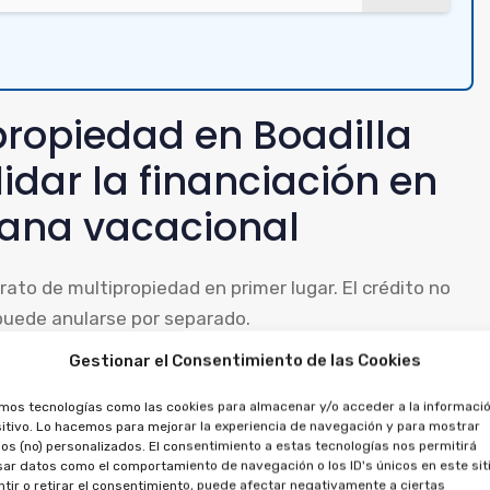
propiedad en Boadilla
idar la financiación en
ana vacacional
trato de multipropiedad en primer lugar. El crédito no
 puede anularse por separado.
Gestionar el Consentimiento de las Cookies
ir que se cancele el préstamo, ya que ambos están
los importes entregados, por la financiación y la
amos tecnologías como las cookies para almacenar y/o acceder a la informació
itivo. Lo hacemos para mejorar la experiencia de navegación y para mostrar
os (no) personalizados. El consentimiento a estas tecnologías nos permitirá
ar datos como el comportamiento de navegación o los ID's únicos en este siti
tir o retirar el consentimiento, puede afectar negativamente a ciertas