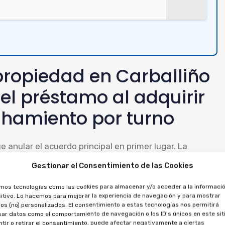
propiedad en Carballiño
el préstamo al adquirir
hamiento por turno
e anular el acuerdo principal en primer lugar. La
ipal, así que no puede cancelarse de forma
Gestionar el Consentimiento de las Cookies
amos tecnologías como las cookies para almacenar y/o acceder a la informació
itivo. Lo hacemos para mejorar la experiencia de navegación y para mostrar
des pedir que se cancele el préstamo, al tratarse de
os (no) personalizados. El consentimiento a estas tecnologías nos permitirá
 abonado, tanto por la multipropiedad como por el
ar datos como el comportamiento de navegación o los ID's únicos en este siti
tir o retirar el consentimiento, puede afectar negativamente a ciertas