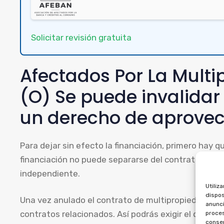
Solicitar revisión gratuita
Afectados Por La Multi
(O) Se puede invalidar 
un derecho de aprovec
Para dejar sin efecto la financiación, primero hay qu
financiación no puede separarse del contrato princ
independiente.
Utiliz
dispos
Una vez anulado el contrato de multipropiedad, pue
anunci
contratos relacionados. Así podrás exigir el dinero
proces
consen