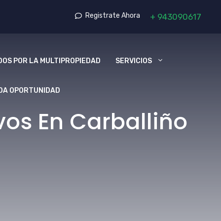
Registrate Ahora
+
943090617
OS POR LA MULTIPROPIEDAD
SERVICIOS
DA OPORTUNIDAD
os En Carballiño