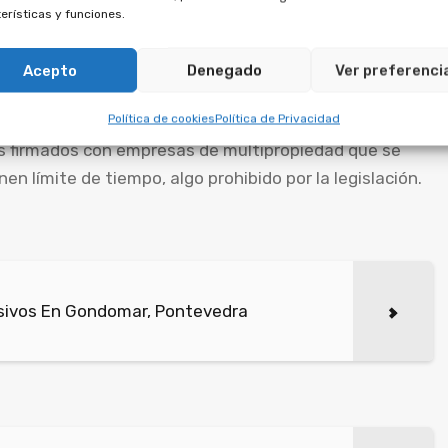
erísticas y funciones.
ltipropiedad son
Acepto
Denegado
Ver preferenci
Política de cookies
Política de Privacidad
dos firmados con empresas de multipropiedad que se
nen límite de tiempo, algo prohibido por la legislación.
sivos En Gondomar, Pontevedra