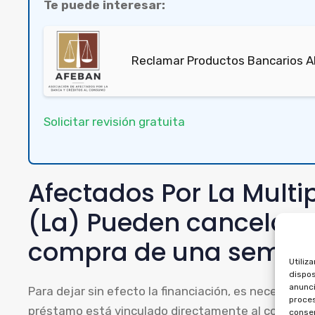
Te puede interesar:
Reclamar Productos Bancarios A
Solicitar revisión gratuita
Afectados Por La Multi
(La) Pueden cancelar l
compra de una seman
Utiliz
dispos
anunci
Para dejar sin efecto la financiación, es necesario 
proces
préstamo está vinculado directamente al contrato 
consen