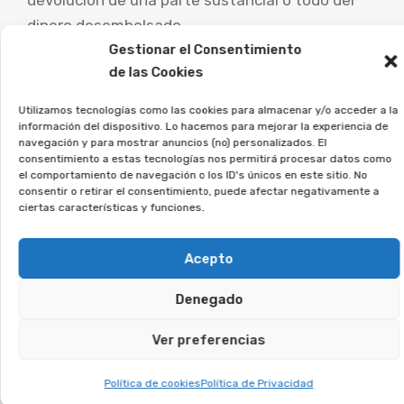
devolución de una parte sustancial o todo del
dinero desembolsado.
Gestionar el Consentimiento
de las Cookies
Es muy importante que las personas afectadas
por este tipo de contratos busquen consejo de
Utilizamos tecnologías como las cookies para almacenar y/o acceder a la
abogados especialistas para examinar su caso
información del dispositivo. Lo hacemos para mejorar la experiencia de
navegación y para mostrar anuncios (no) personalizados. El
particular y estudiar las vías de reclamación.
consentimiento a estas tecnologías nos permitirá procesar datos como
el comportamiento de navegación o los ID's únicos en este sitio. No
La asociación Afeban
consentir o retirar el consentimiento, puede afectar negativamente a
ciertas características y funciones.
trabajamos para los
consumidores a ejercer sus
Acepto
derechos.
Denegado
Si estás en esta situación, regístrate sin
Ver preferencias
compromiso, y lo estudiaremos en detalle.
Política de cookies
Política de Privacidad
Te puede interesar: