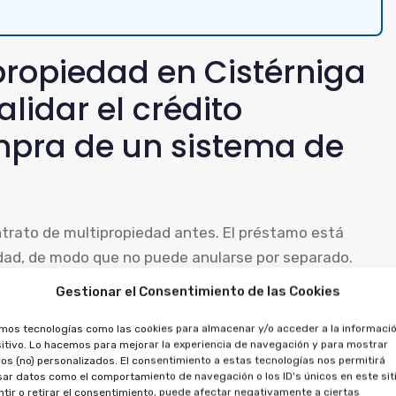
propiedad en Cistérniga
alidar el crédito
mpra de un sistema de
ontrato de multipropiedad antes. El préstamo está
dad, de modo que no puede anularse por separado.
Gestionar el Consentimiento de las Cookies
d, se puede solicitar la anulación del crédito, ya que
o a recuperar los importes entregados, por la
amos tecnologías como las cookies para almacenar y/o acceder a la informació
itivo. Lo hacemos para mejorar la experiencia de navegación y para mostrar
os (no) personalizados. El consentimiento a estas tecnologías nos permitirá
ar datos como el comportamiento de navegación o los ID's únicos en este siti
tir o retirar el consentimiento, puede afectar negativamente a ciertas