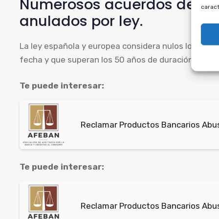
Numerosos acuerdos de mu
caract
anulados por ley.
La ley española y europea considera nulos los cont
fecha y que superan los 50 años de duración, algo pr
Te puede interesar:
Reclamar Productos Bancarios Abus
Te puede interesar:
Reclamar Productos Bancarios Abus