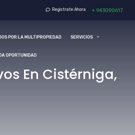
Registrate Ahora
+
943090617
OS POR LA MULTIPROPIEDAD
SERVICIOS
DA OPORTUNIDAD
os En Cistérniga,