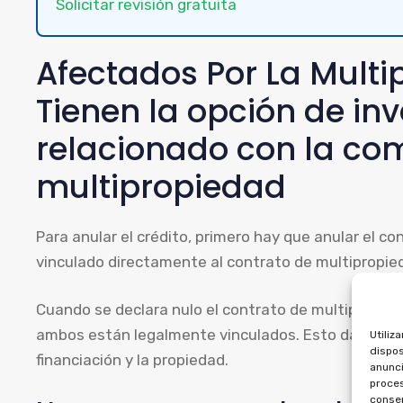
Solicitar revisión gratuita
Afectados Por La Multi
Tienen la opción de inv
relacionado con la co
multipropiedad
Para anular el crédito, primero hay que anular el c
vinculado directamente al contrato de multipropie
Cuando se declara nulo el contrato de multipropieda
ambos están legalmente vinculados. Esto da derech
Utiliz
dispos
financiación y la propiedad.
anunci
proces
consen