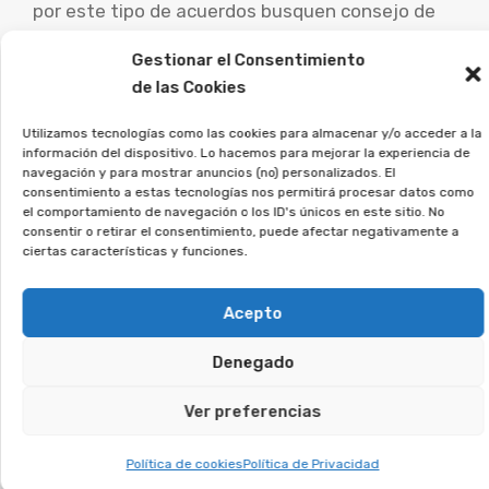
por este tipo de acuerdos busquen consejo de
abogados especialistas para evaluar su caso
Gestionar el Consentimiento
particular y estudiar las vías de reclamación.
de las Cookies
Desde la Asociación Afeban
Utilizamos tecnologías como las cookies para almacenar y/o acceder a la
trabajamos para los
información del dispositivo. Lo hacemos para mejorar la experiencia de
navegación y para mostrar anuncios (no) personalizados. El
consumidores a ejercer sus
consentimiento a estas tecnologías nos permitirá procesar datos como
derechos.
el comportamiento de navegación o los ID's únicos en este sitio. No
consentir o retirar el consentimiento, puede afectar negativamente a
ciertas características y funciones.
Si crees que puedes estar afectado, deja tus
datos, y analizaremos tu caso.
Acepto
Te puede interesar:
Denegado
Ver preferencias
Reclamar Productos Bancarios Abusivos
En Medio Cudeyo, Cantabria
Política de cookies
Política de Privacidad