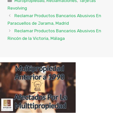
Multipropiedad
,
Reclamaciones
,
Tarjetas
Revolving
Reclamar Productos Bancarios Abusivos En
Paracuellos de Jarama, Madrid
Reclamar Productos Bancarios Abusivos En
Rincón de la Victoria, Málaga