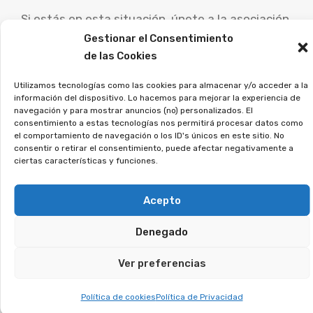
Si estás en esta situación, únete a la asociación,
y veremos si puedes reclamar.
Gestionar el Consentimiento
de las Cookies
¿Contrataste una tarjeta
Utilizamos tecnologías como las cookies para almacenar y/o acceder a la
de pago aplazado?
información del dispositivo. Lo hacemos para mejorar la experiencia de
navegación y para mostrar anuncios (no) personalizados. El
Puedes recuperar los
consentimiento a estas tecnologías nos permitirá procesar datos como
el comportamiento de navegación o los ID's únicos en este sitio. No
intereses abusivos.
consentir o retirar el consentimiento, puede afectar negativamente a
ciertas características y funciones.
Las tarjetas con pago aplazado generan
Acepto
intereses desproporcionados y te atrapan en
una espiral de pagos interminables. Miles de
Denegado
personas contrataron sin saber las condiciones
Ver preferencias
reales, lo que ha llevado a miles de demandas en
los tribunales. Si reconoces este problema en tu
Política de cookies
Política de Privacidad
caso, tienes la posibilidad de reclamar tu dinero.