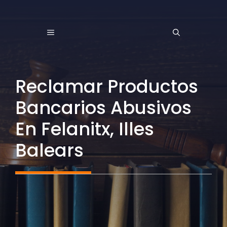
Saltar
al
MENÚ
contenido
Reclamar Productos
Bancarios Abusivos
En Felanitx, Illes
Balears