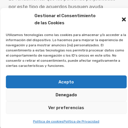
por este tipo de acuerdos busquen ayuda
jurídica experta para evaluar su caso particular y
Gestionar el Consentimiento
explorar las vías de reclamación.
de las Cookies
Utilizamos tecnologías como las cookies para almacenar y/o acceder a la
La asociación Afeban
información del dispositivo. Lo hacemos para mejorar la experiencia de
trabajamos para los
navegación y para mostrar anuncios (no) personalizados. El
consentimiento a estas tecnologías nos permitirá procesar datos como
consumidores a recuperar su
el comportamiento de navegación o los ID's únicos en este sitio. No
dinero.
consentir o retirar el consentimiento, puede afectar negativamente a
ciertas características y funciones.
Si firmaste un contrato así, deja tus datos, y
Acepto
veremos si puedes reclamar.
Denegado
Te puede interesar:
Ver preferencias
Reclamar Productos Bancarios Abusivos
Política de cookies
Política de Privacidad
En Cantillana, Sevilla