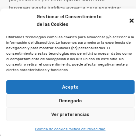
busquen ayuda jurídica experta para examinar
su caso concreto y estudiar las vías de
Gestionar el Consentimiento
de las Cookies
reclamación.
Utilizamos tecnologías como las cookies para almacenar y/o acceder a la
En Afeban trabajamos para los
información del dispositivo. Lo hacemos para mejorar la experiencia de
consumidores a recuperar su
navegación y para mostrar anuncios (no) personalizados. El
consentimiento a estas tecnologías nos permitirá procesar datos como
dinero.
el comportamiento de navegación o los ID's únicos en este sitio. No
consentir o retirar el consentimiento, puede afectar negativamente a
ciertas características y funciones.
Si estás en esta situación, deja tus datos, y
veremos si puedes reclamar.
Acepto
Te puede interesar:
Denegado
Ver preferencias
Reclamar Productos Bancarios Abusivos
En Cerdanyola del Vallès, Barcelona
Política de cookies
Política de Privacidad