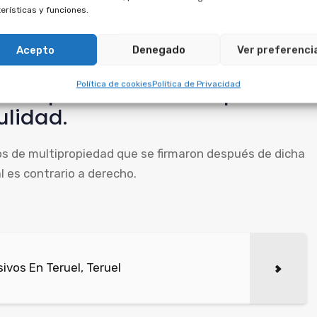
erísticas y funciones.
des pedir que se cancele el préstamo, al tratarse de
Acepto
Denegado
Ver preferenci
rtes entregados, por ambos contratos.
Política de cookies
Política de Privacidad
s de aprovechamiento por
ulidad.
tos de multipropiedad que se firmaron después de dicha
l es contrario a derecho.
vos En Teruel, Teruel