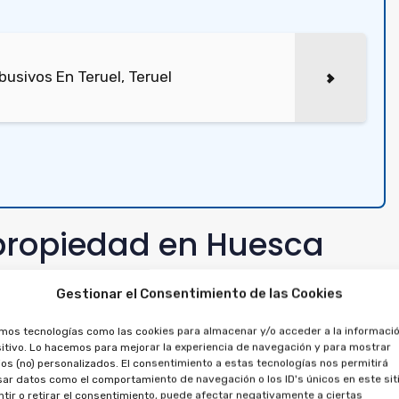
usivos En Teruel, Teruel
ipropiedad en Huesca
tamo en la compra de un
Gestionar el Consentimiento de las Cookies
miento por turno
amos tecnologías como las cookies para almacenar y/o acceder a la informació
itivo. Lo hacemos para mejorar la experiencia de navegación y para mostrar
os (no) personalizados. El consentimiento a estas tecnologías nos permitirá
l acuerdo principal antes. El préstamo está vinculado
ar datos como el comportamiento de navegación o los ID's únicos en este siti
odo que no puede cancelarse de forma independiente.
tir o retirar el consentimiento, puede afectar negativamente a ciertas