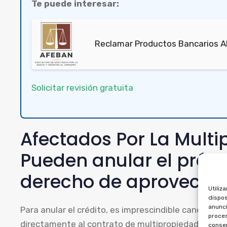
Te puede interesar:
Reclamar Productos Bancarios Ab
Solicitar revisión gratuita
Afectados Por La Mult
Pueden anular el prés
derecho de aprovecha
Utiliz
dispos
anunci
Para anular el crédito, es imprescindible cancelar e
proces
directamente al contrato de multipropiedad, de m
consen