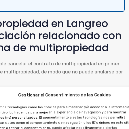
ipropiedad en Langreo
ciación relacionado con
ma de multipropiedad
ible cancelar el contrato de multipropiedad en primer
 de multipropiedad, de modo que no puede anularse por
r que se cancele el préstamo, al tratarse de contratos
Gestionar el Consentimiento de las Cookies
 pagadas, tanto por la multipropiedad como por el
amos tecnologías como las cookies para almacenar y/o acceder a la informació
itivo. Lo hacemos para mejorar la experiencia de navegación y para mostrar
os (no) personalizados. El consentimiento a estas tecnologías nos permitirá
ar datos como el comportamiento de navegación o los ID's únicos en este siti
propiedad pueden ser
tir o retirar el consentimiento, puede afectar negativamente a ciertas