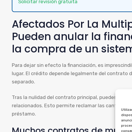
Solicitar revisión gratuita
Afectados Por La Mult
Pueden anular la finan
la compra de un siste
Para dejar sin efecto la financiación, es imprescind
lugar. El crédito depende legalmente del contrato
separado.
Tras la nulidad del contrato principal, puedes pedi
relacionados. Esto permite reclamar las cantidades
Utiliz
préstamo.
dispos
anunci
proces
Muchos contratos de multi
consen