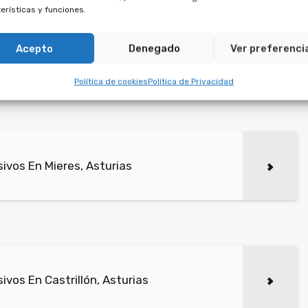
erísticas y funciones.
Acepto
Denegado
Ver preferenci
dos firmados con empresas de multipropiedad suscritos
ación a perpetuidad, algo que va contra la ley.
Política de cookies
Política de Privacidad
ivos En Mieres, Asturias
vos En Castrillón, Asturias