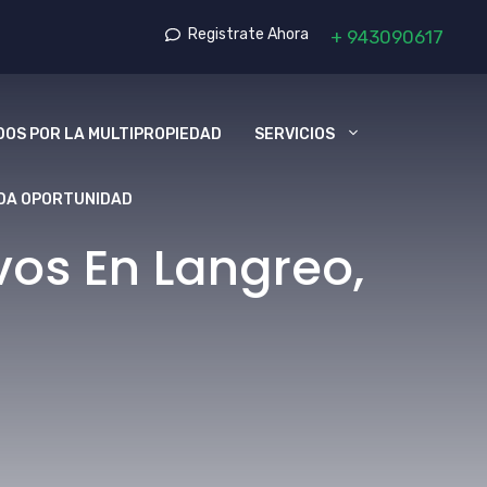
Registrate Ahora
+
943090617
OS POR LA MULTIPROPIEDAD
SERVICIOS
DA OPORTUNIDAD
os En Langreo,