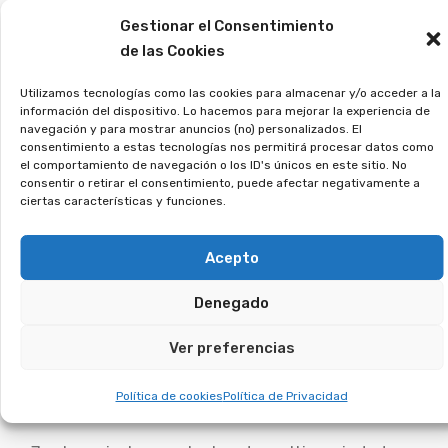
datos, y analizaremos tu caso.
Gestionar el Consentimiento
de las Cookies
¿Has tenido una tarjeta
revolving? Puedes
Utilizamos tecnologías como las cookies para almacenar y/o acceder a la
información del dispositivo. Lo hacemos para mejorar la experiencia de
recuperar los intereses
navegación y para mostrar anuncios (no) personalizados. El
consentimiento a estas tecnologías nos permitirá procesar datos como
abusivos.
el comportamiento de navegación o los ID's únicos en este sitio. No
consentir o retirar el consentimiento, puede afectar negativamente a
ciertas características y funciones.
Las tarjetas con pago aplazado imponen tipos
de interés excesivos y te mantienen pagando
Acepto
sin fin. Muchos usuarios no fueron informados
Denegado
correctamente, lo que ha llevado a numerosos
juicios ganados por los afectados. Si reconoces
Ver preferencias
este problema en tu caso, es hora de tomar
medidas y recuperar tu dinero.
Política de cookies
Política de Privacidad