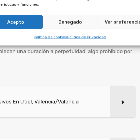
erísticas y funciones.
ltipropiedad son
Acepto
Denegado
Ver preferenci
Política de cookies
Política de Privacidad
erdos firmados con empresas de multipropiedad
ablecen una duración a perpetuidad, algo prohibido por
vos En Utiel, Valencia/València