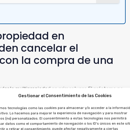
propiedad en
en cancelar el
 con la compra de una
ular la multipropiedad en primer lugar. El préstamo no
Gestionar el Consentimiento de las Cookies
e anularse junto con la multipropiedad.
amos tecnologías como las cookies para almacenar y/o acceder a la informació
icitar la anulación del crédito, ya que ambos están
itivo. Lo hacemos para mejorar la experiencia de navegación y para mostrar
os (no) personalizados. El consentimiento a estas tecnologías nos permitirá
abonado, tanto por la multipropiedad como por el
ar datos como el comportamiento de navegación o los ID's únicos en este siti
tir o retirar el consentimiento, puede afectar negativamente a ciertas