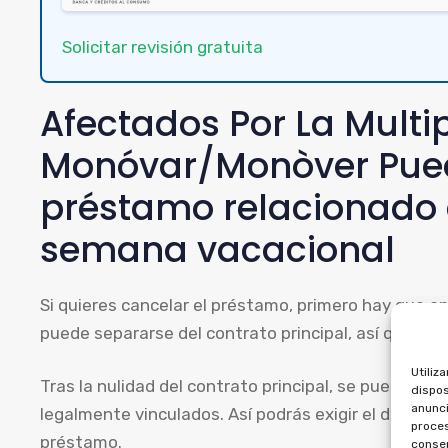
Solicitar revisión gratuita
Afectados Por La Multi
Monóvar/Monòver Pued
préstamo relacionado
semana vacacional
Si quieres cancelar el préstamo, primero hay que an
puede separarse del contrato principal, así que deb
Utiliz
Tras la nulidad del contrato principal, se puede sol
dispos
anunci
legalmente vinculados. Así podrás exigir el dinero 
proces
préstamo.
consen