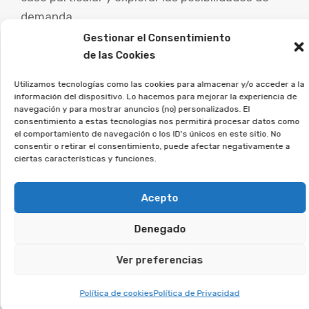
demanda.
Gestionar el Consentimiento
Desde la Asociación Afeban
de las Cookies
asesoramos a quienes
Utilizamos tecnologías como las cookies para almacenar y/o acceder a la
firmaron este tipo de contratos
información del dispositivo. Lo hacemos para mejorar la experiencia de
a ejercer sus derechos.
navegación y para mostrar anuncios (no) personalizados. El
consentimiento a estas tecnologías nos permitirá procesar datos como
el comportamiento de navegación o los ID's únicos en este sitio. No
Si crees que puedes estar afectado, deja tus
consentir o retirar el consentimiento, puede afectar negativamente a
ciertas características y funciones.
datos, y analizaremos tu caso.
Acepto
Te puede interesar:
Denegado
Reclamar Productos Bancarios Abusivos
En Villafranca de los Barros, Badajoz
Ver preferencias
Política de cookies
Política de Privacidad
Te puede interesar: