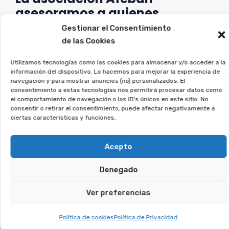
asesoramos a quienes
firmaron este tipo de contratos
Gestionar el Consentimiento
a reclamar lo que les
de las Cookies
corresponde.
Utilizamos tecnologías como las cookies para almacenar y/o acceder a la
información del dispositivo. Lo hacemos para mejorar la experiencia de
Si crees que puedes estar afectado, deja tus
navegación y para mostrar anuncios (no) personalizados. El
consentimiento a estas tecnologías nos permitirá procesar datos como
datos, y veremos si puedes reclamar.
el comportamiento de navegación o los ID's únicos en este sitio. No
consentir o retirar el consentimiento, puede afectar negativamente a
ciertas características y funciones.
Te puede interesar:
Acepto
Reclamar Productos Bancarios Abusivos
En Mojonera (La), Almería
Denegado
Ver preferencias
Te puede interesar:
Política de cookies
Política de Privacidad