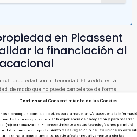
propiedad en Picassent
alidar la financiación al
vacacional
a multipropiedad con anterioridad. El crédito está
edad, de modo que no puede cancelarse de forma
Gestionar el Consentimiento de las Cookies
, se puede solicitar la anulación del crédito, al
amos tecnologías como las cookies para almacenar y/o acceder a la informació
itivo. Lo hacemos para mejorar la experiencia de navegación y para mostrar
o a recuperar los importes entregados, tanto por la
os (no) personalizados. El consentimiento a estas tecnologías nos permitirá
ar datos como el comportamiento de navegación o los ID's únicos en este siti
tir o retirar el consentimiento, puede afectar negativamente a ciertas