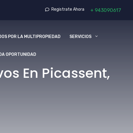
Registrate Ahora
+
943090617
OS POR LA MULTIPROPIEDAD
SERVICIOS
DA OPORTUNIDAD
os En Picassent,