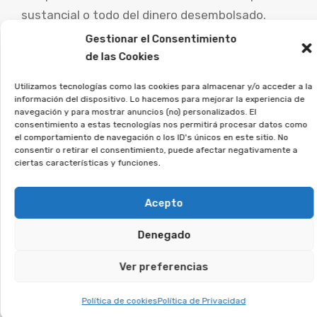
sustancial o todo del dinero desembolsado.
Gestionar el Consentimiento
Es esencial que las personas afectadas por este
de las Cookies
tipo de acuerdos busquen consejo de abogados
Utilizamos tecnologías como las cookies para almacenar y/o acceder a la
especialistas para examinar su caso particular y
información del dispositivo. Lo hacemos para mejorar la experiencia de
estudiar las posibilidades de demanda.
navegación y para mostrar anuncios (no) personalizados. El
consentimiento a estas tecnologías nos permitirá procesar datos como
el comportamiento de navegación o los ID's únicos en este sitio. No
Desde la Asociación Afeban
consentir o retirar el consentimiento, puede afectar negativamente a
ciertas características y funciones.
ayudamos a los afectados a
recuperar su dinero.
Acepto
Si firmaste un contrato así, deja tus datos, y
Denegado
analizaremos tu caso.
Ver preferencias
Te puede interesar:
Política de cookies
Política de Privacidad