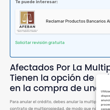
Te puede interesar:
Reclamar Productos Bancarios Ab
Solicitar revisión gratuita
Afectados Por La Mult
Tienen la opción de deja
en la compra de una m
Utiliz
dispos
anunci
Para anular el crédito, debes anular la multipropie
proces
contrato de multipropiedad, de modo que no puede
consen