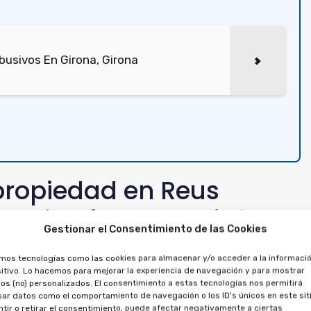
usivos En Girona, Girona
ipropiedad en Reus
r sin efecto el crédito
Gestionar el Consentimiento de las Cookies
ultipropiedad
amos tecnologías como las cookies para almacenar y/o acceder a la informació
itivo. Lo hacemos para mejorar la experiencia de navegación y para mostrar
os (no) personalizados. El consentimiento a estas tecnologías nos permitirá
dad en primer lugar. El crédito depende legalmente del
ar datos como el comportamiento de navegación o los ID's únicos en este siti
 cancelarse de forma independiente.
tir o retirar el consentimiento, puede afectar negativamente a ciertas