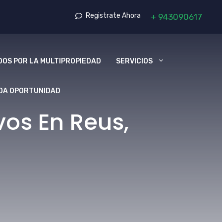
Registrate Ahora
+
943090617
OS POR LA MULTIPROPIEDAD
SERVICIOS
DA OPORTUNIDAD
os En Reus,