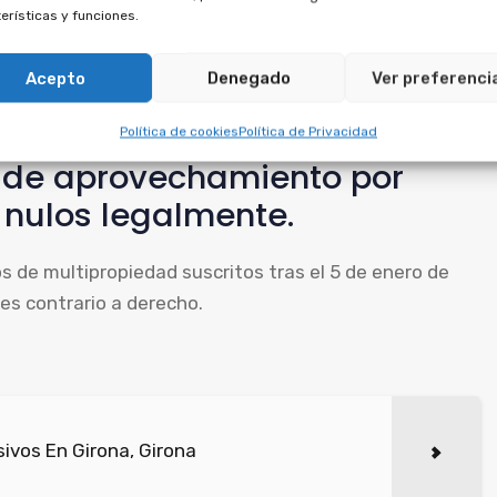
erísticas y funciones.
uede solicitar la anulación del crédito, ya que ambos
Acepto
Denegado
Ver preferenci
 importes entregados, tanto por la multipropiedad
Política de cookies
Política de Privacidad
s de aprovechamiento por
 nulos legalmente.
s de multipropiedad suscritos tras el 5 de enero de
 es contrario a derecho.
ivos En Girona, Girona