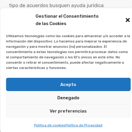
tipo de acuerdos busquen ayuda jurídica
experta para examinar su caso concreto y
Gestionar el Consentimiento
estudiar las opciones legales.
de las Cookies
Desde la Asociación Afeban
Utilizamos tecnologías como las cookies para almacenar y/o acceder a la
información del dispositivo. Lo hacemos para mejorar la experiencia de
trabajamos para los
navegación y para mostrar anuncios (no) personalizados. El
consumidores a recuperar su
consentimiento a estas tecnologías nos permitirá procesar datos como
el comportamiento de navegación o los ID's únicos en este sitio. No
dinero.
consentir o retirar el consentimiento, puede afectar negativamente a
ciertas características y funciones.
Si estás en esta situación, deja tus datos, y
analizaremos tu caso.
Acepto
Denegado
Te puede interesar:
Ver preferencias
Reclamar Productos Bancarios Abusivos
En Puerto de Santa María (El), Cádiz
Política de cookies
Política de Privacidad