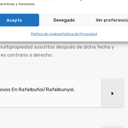
erísticas y funciones.
des pagadas, por la financiación y la propiedad.
s de aprovechamiento por
Acepto
Denegado
Ver preferenci
ulidad.
Política de cookies
Política de Privacidad
multipropiedad suscritos después de dicha fecha y
 es contrario a derecho.
ivos En Rafelbuñol/Rafelbunyol,