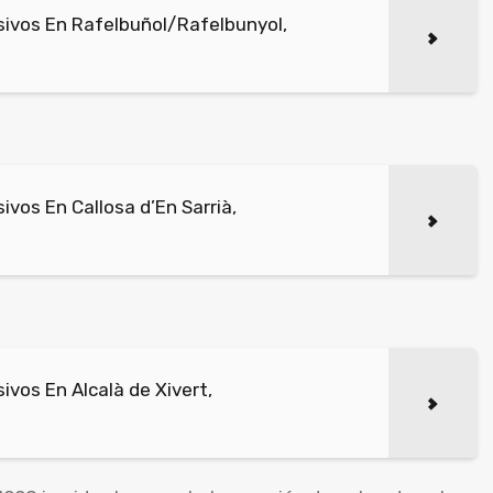
ivos En Rafelbuñol/Rafelbunyol,
vos En Callosa d’En Sarrià,
vos En Alcalà de Xivert,