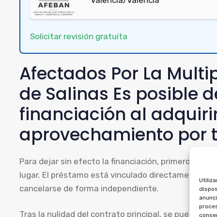
Solicitar revisión gratuita
Afectados Por La Mult
de Salinas Es posible de
financiación al adquir
aprovechamiento por 
Para dejar sin efecto la financiación, primero hay 
lugar. El préstamo está vinculado directamente al 
Utiliz
cancelarse de forma independiente.
dispos
anunci
proces
Tras la nulidad del contrato principal, se puede sol
consen