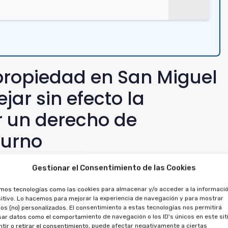
ipropiedad en San Miguel
jar sin efecto la
ir un derecho de
turno
Gestionar el Consentimiento de las Cookies
que anular el contrato de multipropiedad en primer
contrato de multipropiedad, así que no puede
amos tecnologías como las cookies para almacenar y/o acceder a la informació
itivo. Lo hacemos para mejorar la experiencia de navegación y para mostrar
os (no) personalizados. El consentimiento a estas tecnologías nos permitirá
ar datos como el comportamiento de navegación o los ID's únicos en este siti
icitar la anulación del crédito, ya que ambos están
tir o retirar el consentimiento, puede afectar negativamente a ciertas