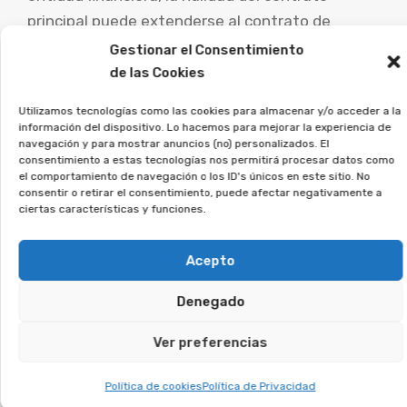
principal puede extenderse al contrato de
préstamo vinculado, permitiendo al comprador
Gestionar el Consentimiento
recuperar una parte sustancial o todo del dinero
de las Cookies
invertido.
Utilizamos tecnologías como las cookies para almacenar y/o acceder a la
información del dispositivo. Lo hacemos para mejorar la experiencia de
Es fundamental que las personas afectadas por
navegación y para mostrar anuncios (no) personalizados. El
consentimiento a estas tecnologías nos permitirá procesar datos como
este tipo de acuerdos busquen asesoramiento
el comportamiento de navegación o los ID's únicos en este sitio. No
consentir o retirar el consentimiento, puede afectar negativamente a
legal especializado para examinar su caso
ciertas características y funciones.
concreto y estudiar las posibilidades de
demanda.
Acepto
Desde la Asociación Afeban
Denegado
ayudamos a los afectados a
recuperar su dinero.
Ver preferencias
Política de cookies
Política de Privacidad
Si firmaste un contrato así, deja tus datos, y