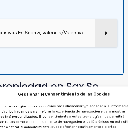
usivos En Sedaví, Valencia/València
propiedad en Sax Se
 el préstamo relacionado
Gestionar el Consentimiento de las Cookies
 semana vacacional
amos tecnologías como las cookies para almacenar y/o acceder a la informació
itivo. Lo hacemos para mejorar la experiencia de navegación y para mostrar
os (no) personalizados. El consentimiento a estas tecnologías nos permitirá
ar datos como el comportamiento de navegación o los ID's únicos en este siti
erdo principal con anterioridad. El crédito no puede
tir o retirar el consentimiento, puede afectar negativamente a ciertas