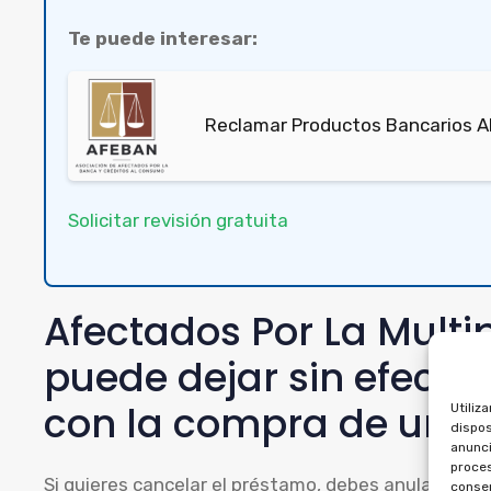
Te puede interesar:
Reclamar Productos Bancarios Ab
Solicitar revisión gratuita
Afectados Por La Multi
puede dejar sin efecto
con la compra de una
Utiliz
dispos
anunci
proces
Si quieres cancelar el préstamo, debes anular el acu
consen