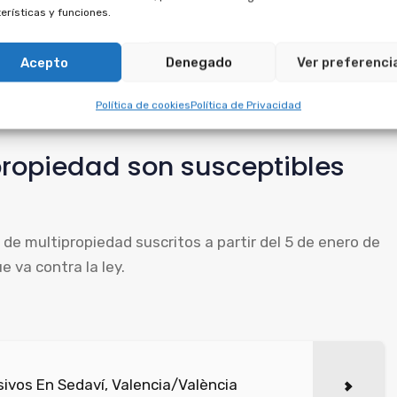
erísticas y funciones.
puede anularse por separado.
Acepto
Denegado
Ver preferenci
ad, es posible reclamar contra el préstamo, ya que
ho a recuperar las cantidades pagadas, por ambos
Política de cookies
Política de Privacidad
ropiedad son susceptibles
 de multipropiedad suscritos a partir del 5 de enero de
 va contra la ley.
ivos En Sedaví, Valencia/València