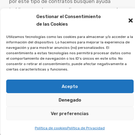
por este tipo de contratos busquen ayuda
jurídica experta para analizar su caso concreto y
Gestionar el Consentimiento
estudiar las posibilidades de demanda.
de las Cookies
Desde la Asociación Afeban
Utilizamos tecnologías como las cookies para almacenar y/o acceder a la
trabajamos para los
información del dispositivo. Lo hacemos para mejorar la experiencia de
navegación y para mostrar anuncios (no) personalizados. El
consumidores a recuperar su
consentimiento a estas tecnologías nos permitirá procesar datos como
dinero.
el comportamiento de navegación o los ID's únicos en este sitio. No
consentir o retirar el consentimiento, puede afectar negativamente a
ciertas características y funciones.
Si crees que puedes estar afectado, regístrate
sin compromiso, y lo estudiaremos en detalle.
Acepto
Te puede interesar:
Denegado
Ver preferencias
Reclamar Productos Bancarios Abusivos
En Quintanar del Rey, Cuenca
Política de cookies
Política de Privacidad