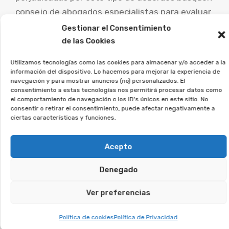
consejo de abogados especialistas para evaluar
su caso concreto y explorar las posibilidades de
Gestionar el Consentimiento
demanda.
de las Cookies
Utilizamos tecnologías como las cookies para almacenar y/o acceder a la
En Afeban asesoramos a
información del dispositivo. Lo hacemos para mejorar la experiencia de
quienes firmaron este tipo de
navegación y para mostrar anuncios (no) personalizados. El
consentimiento a estas tecnologías nos permitirá procesar datos como
contratos a reclamar lo que les
el comportamiento de navegación o los ID's únicos en este sitio. No
corresponde.
consentir o retirar el consentimiento, puede afectar negativamente a
ciertas características y funciones.
Si crees que puedes estar afectado, deja tus
Acepto
datos, y veremos si puedes reclamar.
Denegado
Te puede interesar:
Ver preferencias
Reclamar Productos Bancarios Abusivos
Política de cookies
Política de Privacidad
En Tortosa, Tarragona