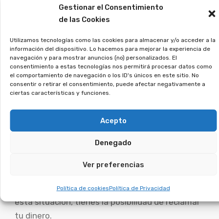
Gestionar el Consentimiento
Si estás en esta situación, únete a la asociación,
de las Cookies
y analizaremos tu caso.
Utilizamos tecnologías como las cookies para almacenar y/o acceder a la
¿Te suena el término
información del dispositivo. Lo hacemos para mejorar la experiencia de
navegación y para mostrar anuncios (no) personalizados. El
tarjeta revolving? Puedes
consentimiento a estas tecnologías nos permitirá procesar datos como
el comportamiento de navegación o los ID's únicos en este sitio. No
recuperar los intereses
consentir o retirar el consentimiento, puede afectar negativamente a
ciertas características y funciones.
abusivos.
Acepto
Este tipo de tarjetas imponen tipos de interés
Denegado
excesivos y te atrapan en una espiral de pagos
interminables. Miles de personas contrataron sin
Ver preferencias
saber las condiciones reales, lo que ha llevado a
miles de demandas en los tribunales. Si estás en
Política de cookies
Política de Privacidad
esta situación, tienes la posibilidad de reclamar
tu dinero.