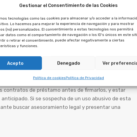
o
Gestionar el Consentimiento de las Cookies
amos tecnologías como las cookies para almacenar y/o acceder a la informació
 préstamo de manera injustificada, el prestatario
itivo. Lo hacemos para mejorar la experiencia de navegación y para mostrar
os (no) personalizados. El consentimiento a estas tecnologías nos permitirá
ncaria y, si es necesario, ante las autoridades
ar datos como el comportamiento de navegación o los ID's únicos en este siti
tir o retirar el consentimiento, puede afectar negativamente a ciertas
erísticas y funciones.
o de préstamo, de tal manera que se ajuste a la ley y
Acepto
Denegado
Ver preferenci
r la eliminación de la cláusula de vencimiento
Política de cookies
Política de Privacidad
 contratos de préstamo antes de firmarlos, y estar
 anticipado. Si se sospecha de un uso abusivo de esta
rtante buscar asesoramiento legal y presentar una