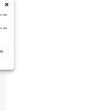
n del
o. No
as