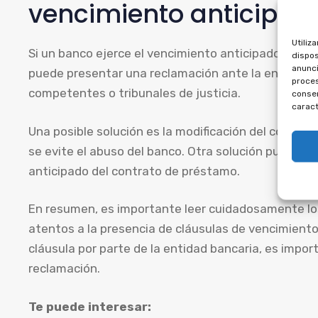
vencimiento anticipad
Utiliz
Si un banco ejerce el vencimiento anticipado de un
dispos
anunci
puede presentar una reclamación ante la entidad ba
proces
competentes o tribunales de justicia.
consen
caract
Una posible solución es la modificación del contrat
se evite el abuso del banco. Otra solución puede se
anticipado del contrato de préstamo.
En resumen, es importante leer cuidadosamente los
atentos a la presencia de cláusulas de vencimiento
cláusula por parte de la entidad bancaria, es impo
reclamación.
Te puede interesar: