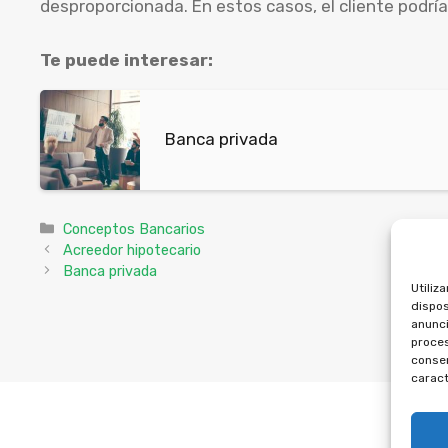
desproporcionada. En estos casos, el cliente podr
Te puede interesar:
Banca privada
Categorías
Conceptos Bancarios
Acreedor hipotecario
Banca privada
Utiliz
dispos
anunci
proces
consen
caract