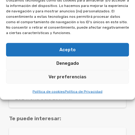
Utilizamos tecnologías como las cookies para almacenar y/o acceder a
deseen renegociar sus condiciones hipotecarias
la información del dispositivo. Lo hacemos para mejorar la experiencia
o iniciar reclamaciones.
de navegación y para mostrar anuncios (no) personalizados. El
consentimiento a estas tecnologías nos permitirá procesar datos
como el comportamiento de navegación o los ID's únicos en este sitio.
Te puede interesar:
No consentir o retirar el consentimiento, puede afectar negativamente
a ciertas características y funciones.
¿Cómo afecta la extinción de
Acepto
condominio a la hipoteca?
Denegado
Te puede interesar:
Ver preferencias
Cómo Seleccionar la Mejor Hipoteca en
Política de cookies
Política de Privacidad
2024: Una Guía Esencial
Te puede interesar: