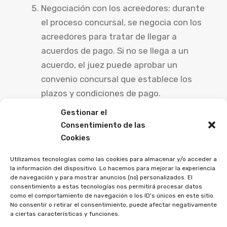
Negociación con los acreedores: durante
el proceso concursal, se negocia con los
acreedores para tratar de llegar a
acuerdos de pago. Si no se llega a un
acuerdo, el juez puede aprobar un
convenio concursal que establece los
plazos y condiciones de pago.
Liquidación de la empresa: si no es posible
Gestionar el
alcanzar un acuerdo de pago o si el plan
Consentimiento de las
de viabilidad no es viable, se procede a la
Cookies
liquidación de la empresa. En este caso,
Utilizamos tecnologías como las cookies para almacenar y/o acceder a
los bienes de la empresa se venden para
la información del dispositivo. Lo hacemos para mejorar la experiencia
pagar a los acreedores.
de navegación y para mostrar anuncios (no) personalizados. El
consentimiento a estas tecnologías nos permitirá procesar datos
como el comportamiento de navegación o los ID's únicos en este sitio.
Es importante tener en cuenta que el proceso
No consentir o retirar el consentimiento, puede afectar negativamente
a ciertas características y funciones.
concursal puede ser complicado y que es